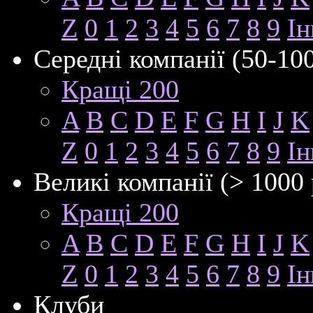
Z
0
1
2
3
4
5
6
7
8
9
Ін
Середні компанії (50-10
Кращі 200
A
B
C
D
E
F
G
H
I
J
K
Z
0
1
2
3
4
5
6
7
8
9
Ін
Великі компанії (> 1000 
Кращі 200
A
B
C
D
E
F
G
H
I
J
K
Z
0
1
2
3
4
5
6
7
8
9
Ін
Клуби