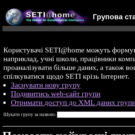
Групова ст
Користувачі SETI@home можуть форму
наприклад, учні школи, працівники комп
проаналізувати більше даних, а також в
спілкуватися щодо SETI крізь Інтернет.
Заснувати нову групу
Подивитись web-сайт групи
Отримати доступ до XML даних груп
Шукати групу за назвою: