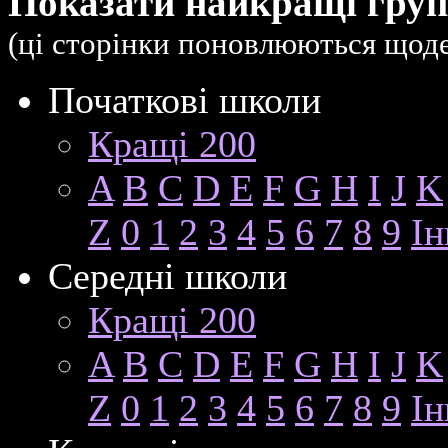
Показати найкращі групи
(ці сторінки поновлюються щод
Початкові школи
Кращі 200
A
B
C
D
E
F
G
H
I
J
K
Z
0
1
2
3
4
5
6
7
8
9
Ін
Середні школи
Кращі 200
A
B
C
D
E
F
G
H
I
J
K
Z
0
1
2
3
4
5
6
7
8
9
Ін