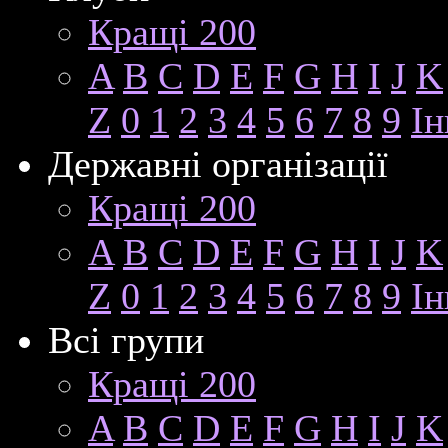
Кращі 200
A
B
C
D
E
F
G
H
I
J
K
Z
0
1
2
3
4
5
6
7
8
9
Ін
Державні організації
Кращі 200
A
B
C
D
E
F
G
H
I
J
K
Z
0
1
2
3
4
5
6
7
8
9
Ін
Всі групи
Кращі 200
A
B
C
D
E
F
G
H
I
J
K