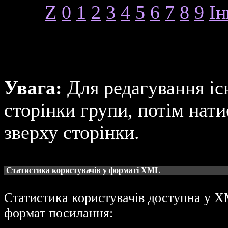
Z
0
1
2
3
4
5
6
7
8
9
Ін
Увага:
Для редагування іс
сторінки групи, потім нат
зверху сторінки.
Статистика користувачів у форматі XML
Статистика користувачів доступна у X
формат посилання: