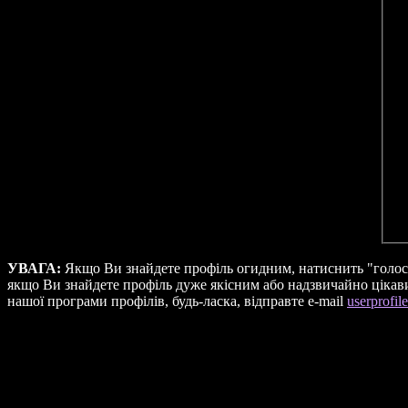
УВАГА:
Якщо Ви знайдете профіль огидним, натиснить "голосо
якщо Ви знайдете профіль дуже якісним або надзвичайно цікави
нашої програми профілів, будь-ласка, відправте e-mail
userprofil