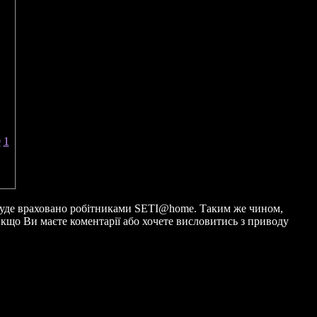
0
1
с буде враховано робітниками SETI@home. Таким же чином,
кщо Ви маєте коментарії або хочете висловитись з приводу