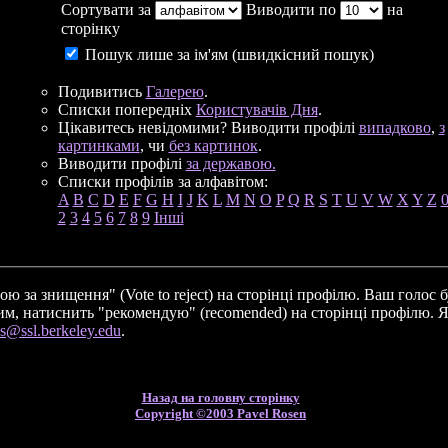
Сортувати за
Виводити по
на
сторінку
Пошук лише за ім'ям (швидкісний пошук)
Подивитись
Галерею
.
Списки попередніх
Користувачів Дня
.
Цікавитесь невідомими? Виводити профілі
випадково
,
з
картинками
, чи
без картинок
.
Виводити профілі
за державою.
Списки профілів за алфавітом:
A
B
C
D
E
F
G
H
I
J
K
L
M
N
O
P
Q
R
S
T
U
V
W
X
Y
Z
2
3
4
5
6
7
8
9
Інші
ю за знищення" (Vote to reject) на сторінці профілю. Ваш голо
м, натиснить "рекомендую" (recomended) на сторінці профілю. Я
es@ssl.berkeley.edu
.
Назад на головну сторінку
Copyright ©2003 Pavel Rosen